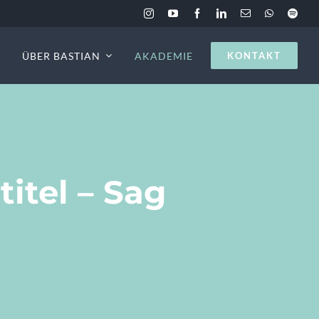
E
ÜBER BASTIAN
AKADEMIE
KONTAKT
itel – Sag