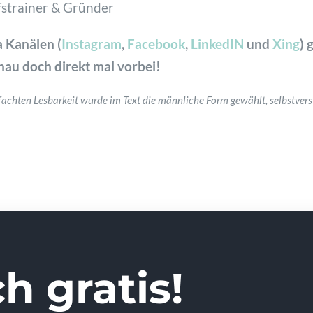
fstrainer & Gründer
 Kanälen (
Instagram
,
Facebook
,
LinkedIN
und
Xing
) 
au doch direkt mal vorbei!
fachten Lesbarkeit wurde im Text die männliche Form gewählt, selbstvers
h gratis!