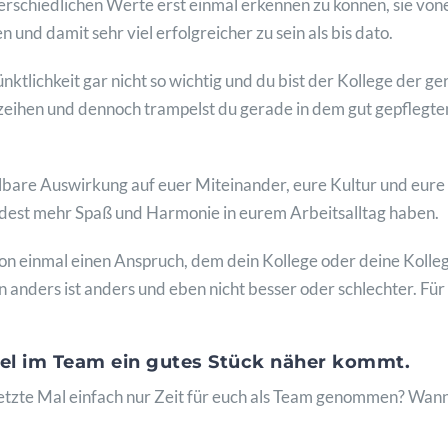
erschiedlichen Werte erst einmal erkennen zu können, sie von
 und damit sehr viel erfolgreicher zu sein als bis dato.
 Pünktlichkeit gar nicht so wichtig und du bist der Kollege der g
erzeihen und dennoch trampelst du gerade in dem gut gepflegt
elbare Auswirkung auf euer Miteinander, eure Kultur und eure 
ndest mehr Spaß und Harmonie in eurem Arbeitsalltag haben.
chon einmal einen Anspruch, dem dein Kollege oder deine Kolle
n anders ist anders und eben nicht besser oder schlechter. Fü
tel im Team ein gutes Stück näher kommt.
letzte Mal einfach nur Zeit für euch als Team genommen? Wan