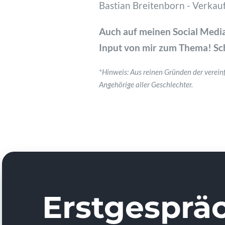
Bastian Breitenborn - Verkau
Auch auf meinen Social Media
Input von mir zum Thema! Sch
*Hinweis: Aus reinen Gründen der verein
Angehörige aller Geschlechter.
Erstgespräc