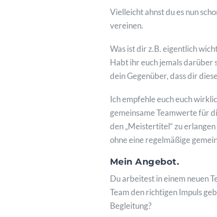
Vielleicht ahnst du es nun sch
vereinen.
Was ist dir z.B. eigentlich wi
Habt ihr euch jemals darüber 
dein Gegenüber, dass dir dies
Ich empfehle euch euch wirkli
gemeinsame Teamwerte für die 
den „Meistertitel“ zu erlangen
ohne eine regelmäßige gemei
Mein Angebot.
Du arbeitest in einem neuen 
Team den richtigen Impuls gebe
Begleitung?