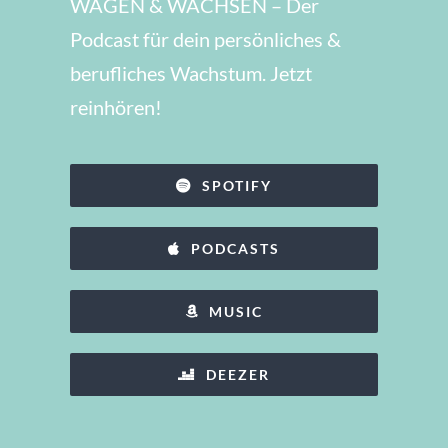
WAGEN & WACHSEN – Der
Podcast für dein persönliches &
berufliches Wachstum. Jetzt
reinhören!
SPOTIFY
PODCASTS
MUSIC
DEEZER