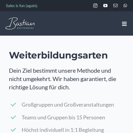
Zum
Sales is fun (again).
Inhalt
springen
Togg
Navi
ANGEBOT
Weiterbildungsarten
EVENTS & TERMINE
Dein Ziel bestimmt unsere Methode und
nicht umgekehrt. Wir haben garantiert, die
ÜBER BASTIAN
richtige Lösung für dich.
Großgruppen und Großveranstaltungen
AKADEMIE
Teams und Gruppen bis 15 Personen
KONTAKT
Höchst individuell in 1:1 Begleitung