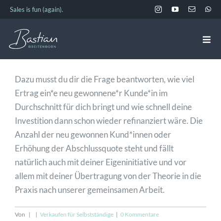
Zum
Sales is fun (again).
Inhalt
springen
Togg
Navi
ANGEBOT
Dazu musst du dir die Frage beantworten, wie viel
Ertrag ein*e neu gewonnene*r Kunde*in im
Durchschnitt für dich bringt und wie schnell deine
EVENTS & TERMINE
Investition dann schon wieder refinanziert wäre. Die
Anzahl der neu gewonnen Kund*innen oder
ÜBER BASTIAN
Erhöhung der Abschlussquote steht und fällt
natürlich auch mit deiner Eigeninitiative und vor
allem mit deiner Übertragung von der Theorie in die
AKADEMIE
Praxis nach unserer gemeinsamen Arbeit.
KONTAKT
Von
|
|
Verkaufen für Selbstständige
|
0 Kommentare