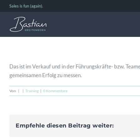
Zum
Sales is fun (again).
Inhalt
springen
Das ist im Verkauf und in der Führungskräfte- bzw. Team
gemeinsamen Erfolg zu messen.
Von
|
|
Training
|
0 Kommentare
Empfehle diesen Beitrag weiter: