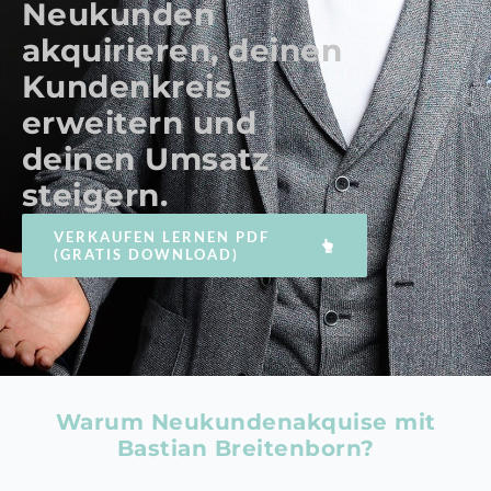
Neukunden
akquirieren, deinen
Kundenkreis
erweitern und
deinen Umsatz
steigern.
VERKAUFEN LERNEN PDF
(GRATIS DOWNLOAD)
Warum Neukundenakquise mit
Bastian Breitenborn?