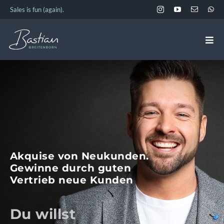
Zum
Sales is fun (again).
Inhalt
springen
Togg
Navi
ANGEBOT
EVENTS & TERMINE
ÜBER BASTIAN
Akquise von Neukunden.
Gewinne durch guten
Vertrieb neue Kunden
AKADEMIE
Du willst
KONTAKT