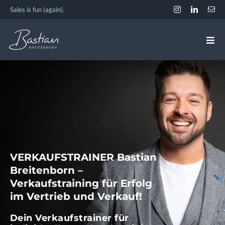
Zum
Sales is fun (again).
Inhalt
springen
Togg
Navi
ANGEBOT
EVENTS & TERMINE
ÜBER BASTIAN
VERKAUFSTRAINER Bastian
Breitenborn –
AKADEMIE
Verkaufstraining für Erfolg
im Vertrieb und Verkauf!
KONTAKT
Dein Verkaufstrainer für