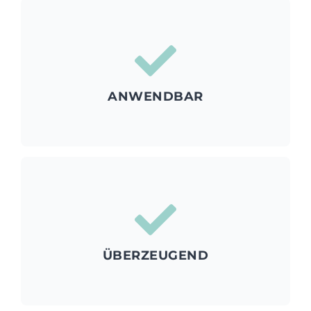
Verkäuferalltag. Direkt umsetzbar.
wirksame Formulierungsbeispiele aus meinem
Tipps für die Preisverhandlung und höchst
ANWENDBAR
Lösungen, funktionierende Verkaufsmethoden,
Feiere mehr Erfolge durch pragmatische
Praxisgarantie)
operativ im Verkauf tätig. (100 %
heute noch – mit CEOs & Geschäftsführenden –
ÜBERZEUGEND
trainiere ausschließlich Verkauf und bin auch
Ich bin einer von euch – ein echter Praktiker. Ich