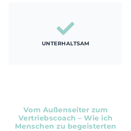
Augenhöhe. Unvergesslich.
mit Spaß und Leichtigkeit. Kurzweilig. Auf
schon immer lernen wolltest. Verkaufen lernen
UNTERHALTSAM
Bei mir gilt: Sales is fun (again). Lerne, wie du
Vom Außenseiter zum
Vertriebscoach – Wie ich
Menschen zu begeisterten